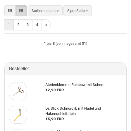
Sortieren nach
pro Seite
Sortieren nach
8 pro Seite
1
2
3
4
»
1
bis
8
(von insgesamt
31
)
Bestseller
Aterienklemme Rainbow mit Schere
12,90 EUR
Dr. Slick Schnurclib mit Nadel und
Hakenschleifstein
15,90 EUR