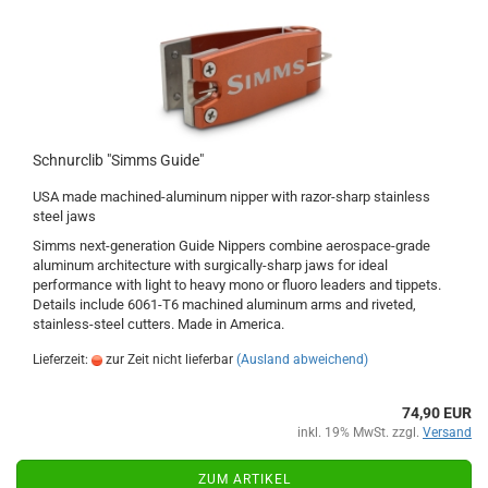
Schnurclib "Simms Guide"
USA made machined-aluminum nipper with razor-sharp stainless
steel jaws
Simms next-generation Guide Nippers combine aerospace-grade
aluminum architecture with surgically-sharp jaws for ideal
performance with light to heavy mono or fluoro leaders and tippets.
Details include 6061-T6 machined aluminum arms and riveted,
stainless-steel cutters. Made in America.
Lieferzeit:
zur Zeit nicht lieferbar
(Ausland abweichend)
74,90 EUR
inkl. 19% MwSt. zzgl.
Versand
ZUM ARTIKEL