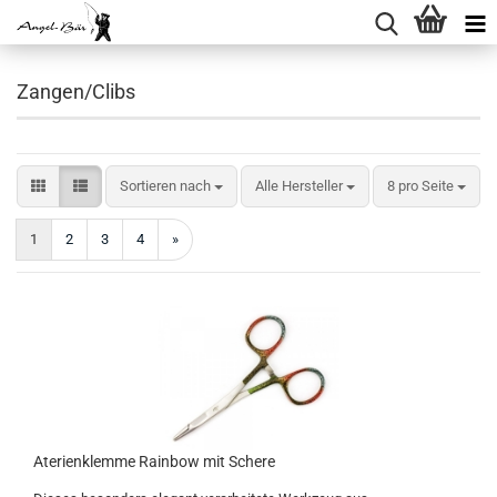
Zangen/Clibs
Sortieren nach
pro Seite
Sortieren nach
Alle Hersteller
8 pro Seite
1
2
3
4
»
Aterienklemme Rainbow mit Schere