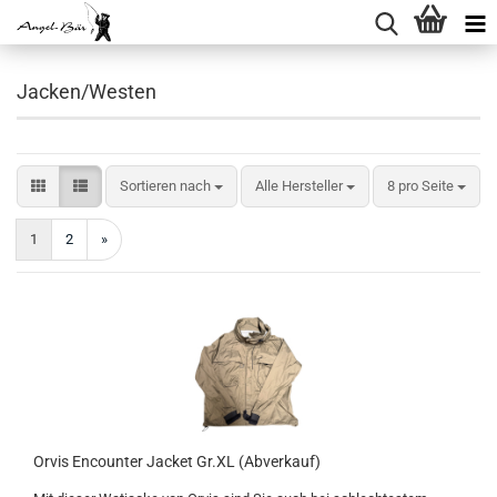
Jacken/Westen
Sortieren nach
pro Seite
Sortieren nach
Alle Hersteller
8 pro Seite
1
2
»
Orvis Encounter Jacket Gr.XL (Abverkauf)