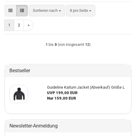
Sortieren nach
pro Seite
Sortieren nach
8 pro Seite
1
2
»
1
bis
8
(von insgesamt
12
)
Bestseller
Guideline Kaitum Jacket (Abverkauf) Größe L
UVP 199,00 EUR
Nur 159,00 EUR
Newsletter-Anmeldung