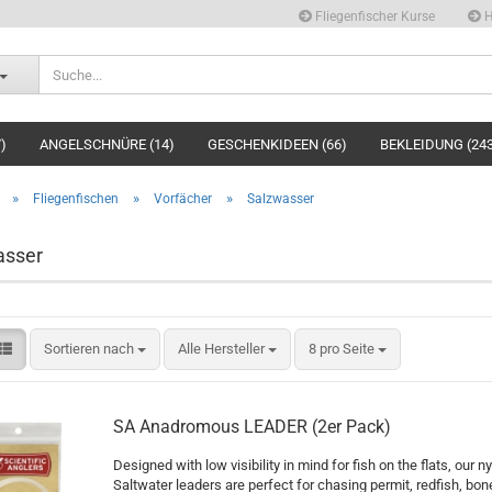
Fliegenfischer Kurse
H
)
ANGELSCHNÜRE (14)
GESCHENKIDEEN (66)
BEKLEIDUNG (24
»
»
»
Fliegenfischen
Vorfächer
Salzwasser
asser
Sortieren nach
pro Seite
Sortieren nach
Alle Hersteller
8 pro Seite
SA Anadromous LEADER (2er Pack)
Designed with low visibility in mind for fish on the flats, our n
Saltwater leaders are perfect for chasing permit, redfish, bon