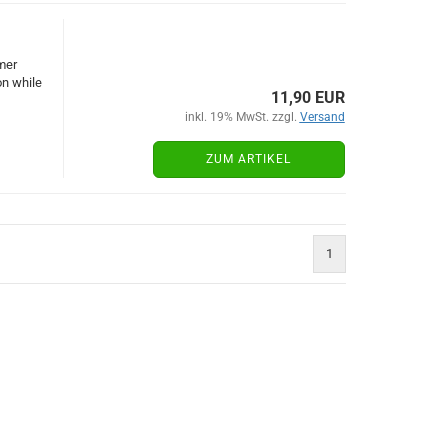
mer
on while
11,90 EUR
inkl. 19% MwSt. zzgl.
Versand
ZUM ARTIKEL
1