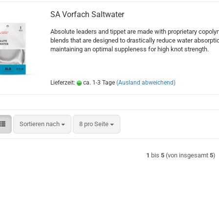
SA Vorfach Saltwater
Absolute leaders and tippet are made with proprietary copoly
blends that are designed to drastically reduce water absorpti
maintaining an optimal suppleness for high knot strength.
Lieferzeit:
ca. 1-3 Tage
(Ausland abweichend)
Sortieren nach
pro Seite
Sortieren nach
8 pro Seite
1
bis
5
(von insgesamt
5
)