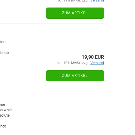
inkl. 19% MwSt. zzgl.
Versand
ZUM ARTIKEL
den
brieb-
19,90 EUR
inkl. 19% MwSt. zzgl.
Versand
ZUM ARTIKEL
mer
on while
solute
knot