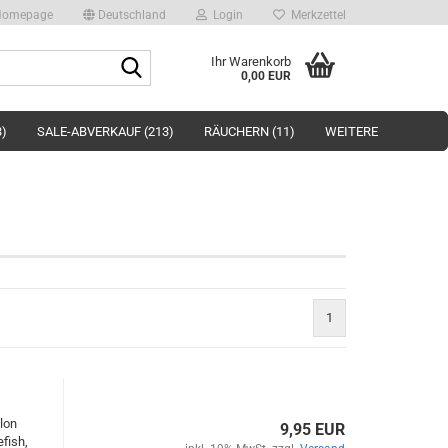
omepage
Deutschland
Login
Merkzettel
Suche...
Ihr Warenkorb
0,00 EUR
3)
SALE-ABVERKAUF (213)
RÄUCHERN (11)
WEITERE
1
ylon
9,95 EUR
efish,