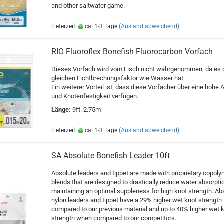
and other saltwater game.
Lieferzeit:
ca. 1-3 Tage
(Ausland abweichend)
RIO Fluoroflex Bonefish Fluorocarbon Vorfach
Dieses Vorfach wird vom Fisch nicht wahrgenommen, da es 
gleichen Lichtbrechungsfaktor wie Wasser hat.
Ein weiterer Vorteil ist, dass diese Vorfächer über eine hohe A
und Knotenfestigkeit verfügen.
Länge:
9ft. 2.75m
Lieferzeit:
ca. 1-3 Tage
(Ausland abweichend)
SA Absolute Bonefish Leader 10ft
Absolute leaders and tippet are made with proprietary copoly
blends that are designed to drastically reduce water absorpti
maintaining an optimal suppleness for high knot strength. Ab
nylon leaders and tippet have a 29% higher wet knot strength
compared to our previous material and up to 40% higher wet 
strength when compared to our competitors.