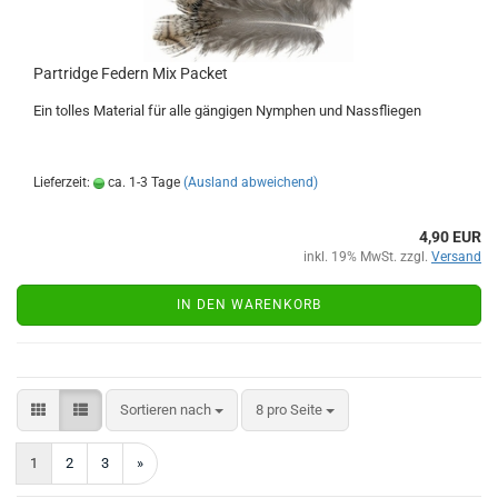
Partridge Federn Mix Packet
Ein tolles Material für alle gängigen Nymphen und Nassfliegen
Lieferzeit:
ca. 1-3 Tage
(Ausland abweichend)
4,90 EUR
inkl. 19% MwSt. zzgl.
Versand
IN DEN WARENKORB
Sortieren nach
pro Seite
Sortieren nach
8 pro Seite
1
2
3
»