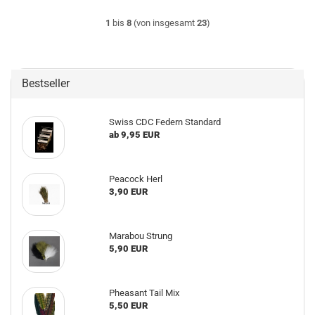
1
bis
8
(von insgesamt
23
)
Bestseller
Swiss CDC Federn Standard
ab 9,95 EUR
Peacock Herl
3,90 EUR
Marabou Strung
5,90 EUR
Pheasant Tail Mix
5,50 EUR