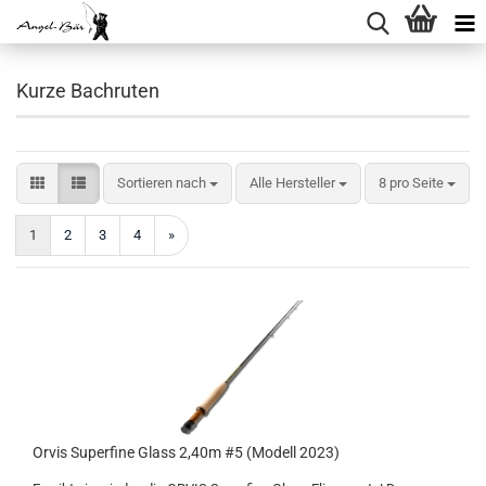
Kurze Bachruten
Sortieren nach
pro Seite
Sortieren nach
Alle Hersteller
8 pro Seite
1
2
3
4
»
Orvis Superfine Glass 2,40m #5 (Modell 2023)