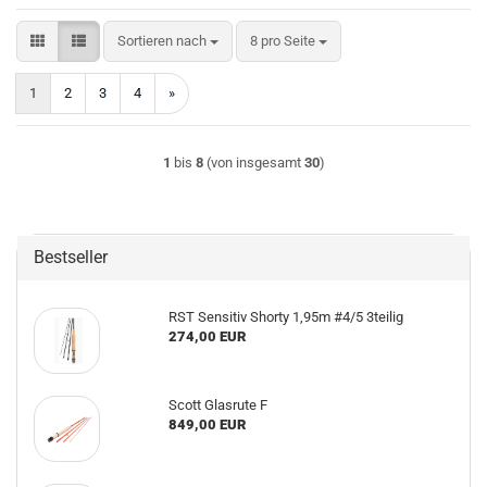
Sortieren nach
pro Seite
Sortieren nach
8 pro Seite
1
2
3
4
»
1
bis
8
(von insgesamt
30
)
Bestseller
RST Sensitiv Shorty 1,95m #4/5 3teilig
274,00 EUR
Scott Glasrute F
849,00 EUR