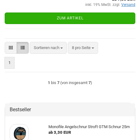
inkl. 19% MwSt. zzgl.
Versand
ZUM ARTIKEL
Sortieren nach
pro Seite
Sortieren nach
8 pro Seite
1
1
bis
7
(von insgesamt
7
)
Bestseller
Monofile Angelschnur Stroft GTM Schnur 25m
ab 3,30 EUR