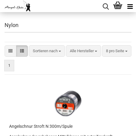
Nylon
Sortieren nach
pro Seite
Sortieren nach
Alle Hersteller
8 pro Seite
1
Angelschnur Stroft N 300m/Spule