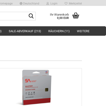
omepage
Deutschland
Login
Merkzettel
Suche...
Ihr Warenkorb
0,00 EUR
3)
SALE-ABVERKAUF (213)
RÄUCHERN (11)
WEITERE