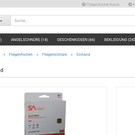
Fliegenfischer Kurse
H
)
ANGELSCHNÜRE (14)
GESCHENKIDEEN (66)
BEKLEIDUNG (24
»
»
»
Fliegenfischen
Fliegenschnüre
Einhand
nd