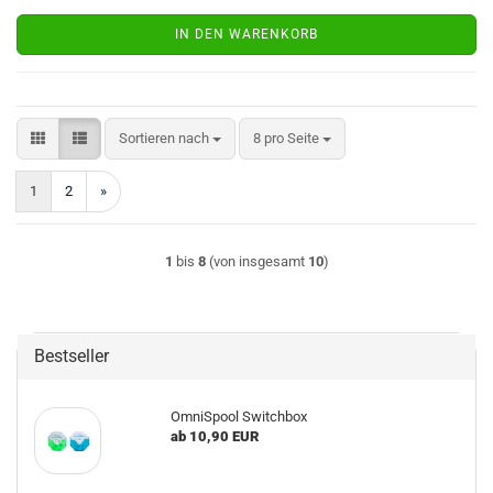
IN DEN WARENKORB
Sortieren nach
pro Seite
Sortieren nach
8 pro Seite
1
2
»
1
bis
8
(von insgesamt
10
)
Bestseller
OmniSpool Switchbox
ab 10,90 EUR