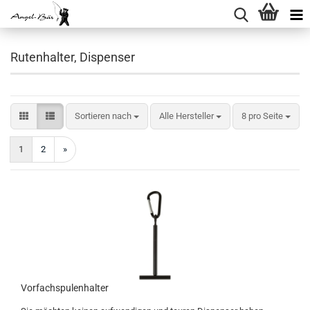
Rutenhalter, Dispenser
Sortieren nach
pro Seite
Sortieren nach
Alle Hersteller
8 pro Seite
1
2
»
Vorfachspulenhalter