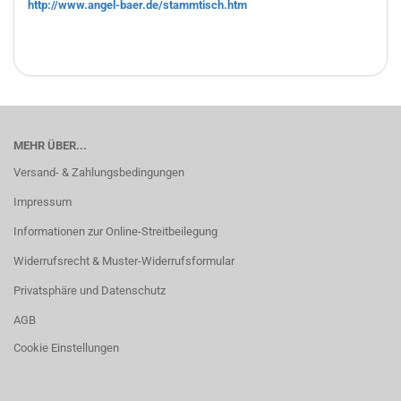
http://www.angel-baer.de/stammtisch.htm
MEHR ÜBER...
Versand- & Zahlungsbedingungen
Impressum
Informationen zur Online-Streitbeilegung
Widerrufsrecht & Muster-Widerrufsformular
Privatsphäre und Datenschutz
AGB
Cookie Einstellungen