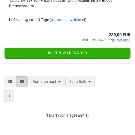
Tatula SV TW 100 – das neueste Tatula Modell mit SV Boost
Bremssystem!
Lieferzeit:
ca. 1-3 Tage
(Ausland abweichend)
239,00 EUR
inkl. 19% MwSt. zzgl.
Versand
IN DEN WARENKORB
Sortieren nach
pro Seite
Sortieren nach
8 pro Seite
1
1
bis
1
(von insgesamt
1
)