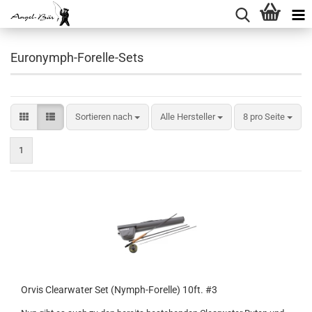
Euronymph-Forelle-Sets
Sortieren nach
pro Seite
Sortieren nach
Alle Hersteller
8 pro Seite
1
Orvis Clearwater Set (Nymph-Forelle) 10ft. #3