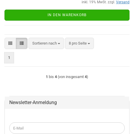
inkl. 19% MwSt. zzgl.
Versand
IN DEN WARENKORB
Sortieren nach
pro Seite
Sortieren nach
8 pro Seite
1
1
bis
4
(von insgesamt
4
)
Newsletter-Anmeldung
WEITER
E-
ZUR
Mail