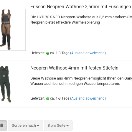
Frisson Neopren Wathose 3,5mm mit Füsslingen
Die HYDROX NEO Neopren-Wathose aus 3,5 mm starkem Str
Neopren bietet effektive Wärmeisolierung
Lieferzeit:
ca. 1-3 Tage
(Ausland abweichend)
Neopren Wathose 4mm mit festen Stiefeln
Diese Wathose aus 4mm Neopren ermöglicht Ihnen den Gang
Wasser auch bei sehr niedrigen Wassertemperaturen.
Lieferzeit:
ca. 1-3 Tage
(Ausland abweichend)
Sortieren nach
pro Seite
Sortieren nach
8 pro Seite