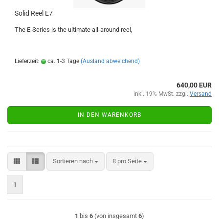
Solid Reel E7
The E-Series is the ultimate all-around reel,
Lieferzeit:
ca. 1-3 Tage
(Ausland abweichend)
640,00 EUR
inkl. 19% MwSt. zzgl.
Versand
IN DEN WARENKORB
Sortieren nach
pro Seite
Sortieren nach
8 pro Seite
1
1
bis
6
(von insgesamt
6
)