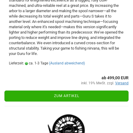
standard for enlightened excellence as a rugged, fully USA-
machined, and ultra-reliable reel at a great price. By increasing the
arbor to a larger diameter and making the spool narrower—all the
while decreasing its total weight and parts—Guru S takes it to
another level. An enhanced spool machining technique—focusing
material only where it’s needed—makes this version significantly
lighter and higher performing than its predecessor. We’ve opened the
porting to reduce weight and improve line drying, and integrated the
counterbalance. We even introduced a curved cross-section for
structural stability. Taking your game to fishing nirvana, this will be
your Guru for life.
Lieferzeit:
ca. 1-3 Tage
(Ausland abweichend)
ab 499,00 EUR
inkl. 19% MwSt. zzgl.
Versand
ZUM ARTIKEL