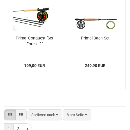
Primal Conquest "Set
Primal Bach-Set
Forelle 2"
199,00 EUR
249,90 EUR
Sortieren nach
pro Seite
Sortieren nach
8 pro Seite
1
2
»