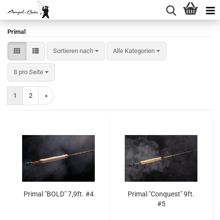
Primal
Sortieren nach
Sortieren nach
Alle Kategorien
pro Seite
8 pro Seite
1
2
»
Primal "BOLD" 7,9ft. #4
Primal "Conquest" 9ft.
#5