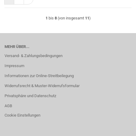
1
bis
8
(von insgesamt
11
)
MEHR ÜBER...
Versand- & Zahlungsbedingungen
Impressum
Informationen zur Online-Streitbeilegung
Widerrufsrecht & Muster-Widerrufsformular
Privatsphäre und Datenschutz
AGB
Cookie Einstellungen