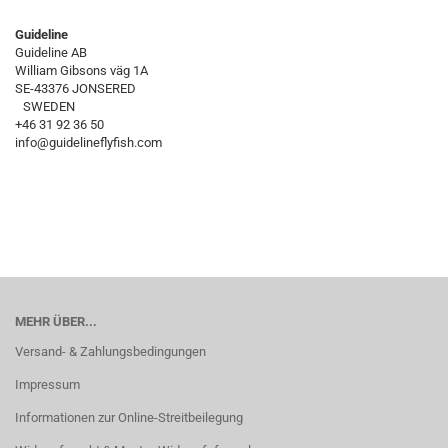
Guideline
Guideline AB
William Gibsons väg 1A
SE-43376 JONSERED
SWEDEN
+46 31 92 36 50
info@guidelineflyfish.com
MEHR ÜBER...
Versand- & Zahlungsbedingungen
Impressum
Informationen zur Online-Streitbeilegung